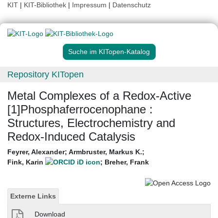
KIT
|
KIT-Bibliothek
|
Impressum
|
Datenschutz
Suche im KITopen-Katalog
Repository KITopen
Metal Complexes of a Redox-Active
[1]Phosphaferrocenophane :
Structures, Electrochemistry and
Redox-Induced Catalysis
Feyrer, Alexander
;
Armbruster, Markus K.
;
Fink, Karin
;
Breher, Frank
Externe Links
Download