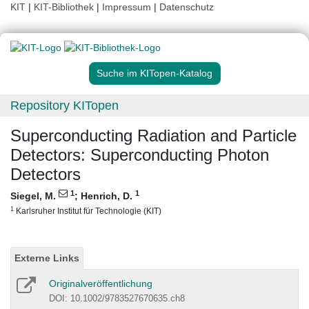
KIT
|
KIT-Bibliothek
|
Impressum
|
Datenschutz
Suche im KITopen-Katalog
Repository KITopen
Superconducting Radiation and Particle
Detectors: Superconducting Photon
Detectors
1
1
Siegel, M.
;
Henrich, D.
1
Karlsruher Institut für Technologie (KIT)
Externe Links
Originalveröffentlichung
DOI: 10.1002/9783527670635.ch8