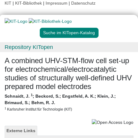
KIT
|
KIT-Bibliothek
|
Impressum
|
Datenschutz
Suche im KITopen-Katalog
Repository KITopen
A combined UHV-STM-flow cell set-up
for electrochemical/electrocatalytic
studies of structurally well-defined UHV
prepared model electrodes
1
Schnaidt, J.
;
Beckord, S.
;
Engstfeld, A. K.
;
Klein, J.
;
Brimaud, S.
;
Behm, R. J.
1
Karlsruher Institut für Technologie (KIT)
Externe Links