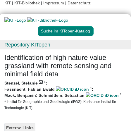
KIT
|
KIT-Bibliothek
|
Impressum
|
Datenschutz
Suche im KITopen-Katalog
Repository KITopen
Identification of high nature value
grassland with remote sensing and
minimal field data
1
Stenzel, Stefanie
;
1
Fassnacht, Fabian Ewald
;
1
Mack, Benjamin
;
Schmidtlein, Sebastian
1
Institut für Geographie und Geoökologie (IFGG), Karlsruher Institut für
Technologie (KIT)
Externe Links