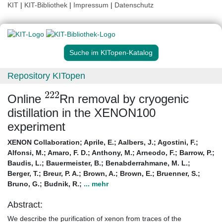
KIT
|
KIT-Bibliothek
|
Impressum
|
Datenschutz
Suche im KITopen-Katalog
Repository KITopen
222
Online
Rn removal by cryogenic
distillation in the XENON100
experiment
XENON Collaboration
;
Aprile, E.
;
Aalbers, J.
;
Agostini, F.
;
Alfonsi, M.
;
Amaro, F. D.
;
Anthony, M.
;
Arneodo, F.
;
Barrow, P.
;
Baudis, L.
;
Bauermeister, B.
;
Benabderrahmane, M. L.
;
Berger, T.
;
Breur, P. A.
;
Brown, A.
;
Brown, E.
;
Bruenner, S.
;
Bruno, G.
;
Budnik, R.
;
... mehr
Abstract:
We describe the purification of xenon from traces of the