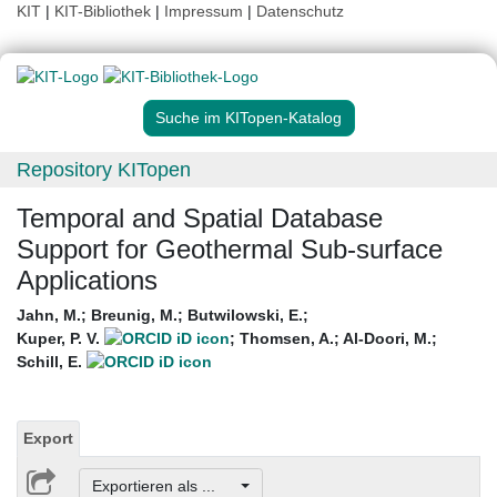
KIT
|
KIT-Bibliothek
|
Impressum
|
Datenschutz
Suche im KITopen-Katalog
Repository KITopen
Temporal and Spatial Database
Support for Geothermal Sub-surface
Applications
Jahn, M.
;
Breunig, M.
;
Butwilowski, E.
;
Kuper, P. V.
;
Thomsen, A.
;
Al-Doori, M.
;
Schill, E.
Export
Exportieren als ...