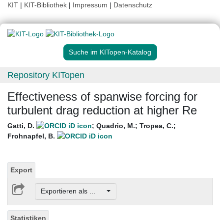
KIT
|
KIT-Bibliothek
|
Impressum
|
Datenschutz
Suche im KITopen-Katalog
Repository KITopen
Effectiveness of spanwise forcing for
turbulent drag reduction at higher Re
Gatti, D.
;
Quadrio, M.
;
Tropea, C.
;
Frohnapfel, B.
Export
Exportieren als ...
Statistiken