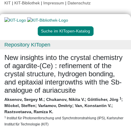
KIT
|
KIT-Bibliothek
|
Impressum
|
Datenschutz
Suche im KITopen-Katalog
Repository KITopen
New insights into the crystal chemistry
of agardite-(Ce) : refinement of the
crystal structure, hydrogen bonding,
and epitaxial intergrowths with the Sb-
analogue of auriacusite
1
Aksenov, Sergey M.
;
Chukanov, Nikita V.
;
Göttlicher, Jörg
;
Möckel, Steffen
;
Varlamov, Dmitriy
;
Van, Konstantin V.
;
Rastsvetaeva, Ramiza K.
1
Institut für Photonenforschung und Synchrotronstrahlung (IPS), Karlsruher
Institut für Technologie (KIT)