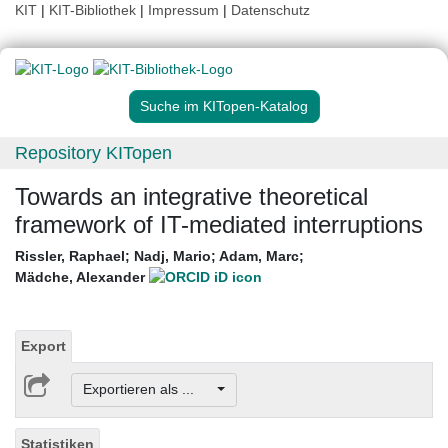
KIT
|
KIT-Bibliothek
|
Impressum
|
Datenschutz
Suche im KITopen-Katalog
Repository KITopen
Towards an integrative theoretical
framework of IT-mediated interruptions
Rissler, Raphael
;
Nadj, Mario
;
Adam, Marc
;
Mädche, Alexander
Export
Exportieren als ...
Statistiken