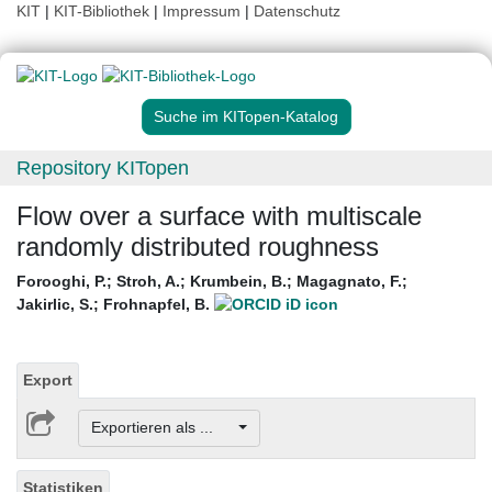
KIT
|
KIT-Bibliothek
|
Impressum
|
Datenschutz
Suche im KITopen-Katalog
Repository KITopen
Flow over a surface with multiscale
randomly distributed roughness
Forooghi, P.
;
Stroh, A.
;
Krumbein, B.
;
Magagnato, F.
;
Jakirlic, S.
;
Frohnapfel, B.
Export
Exportieren als ...
Statistiken