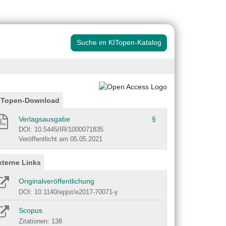
Suche im KITopen-Katalog
ITopen-Download
Verlagsausgabe
§
DOI: 10.5445/IR/1000071835
Veröffentlicht am 05.05.2021
xterne Links
Originalveröffentlichung
DOI: 10.1140/epjst/e2017-70071-y
Scopus
Zitationen: 138