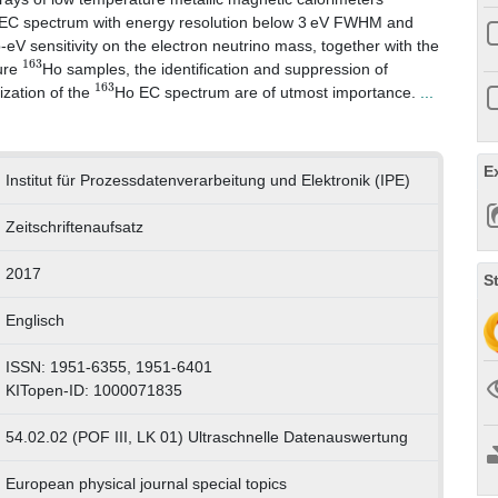
EC spectrum with energy resolution below 3 eV FWHM and
-eV sensitivity on the electron neutrino mass, together with the
163
pure
Ho samples, the identification and suppression of
163
ization of the
Ho EC spectrum are of utmost importance.
...
E
Institut für Prozessdatenverarbeitung und Elektronik (IPE)
Zeitschriftenaufsatz
2017
S
Englisch
ISSN: 1951-6355, 1951-6401
KITopen-ID: 1000071835
54.02.02 (POF III, LK 01) Ultraschnelle Datenauswertung
European physical journal special topics