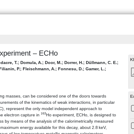
xperiment – ECHo
K
dacre, T.
;
Domula, A.
;
Door, M.
;
Dorrer, H.
;
Düllmann, C. E.
;
Filianin, P.
;
Fleischmann, A.
;
Fonnesu, D.
;
Gamer, L.
;
shing masses, can be considered one of the doors towards
E
ements of the kinematics of weak interactions, in particular
C), represent the only model independent approach to
163
e electron capture in
Ho experiment, ECHo, is designed to
ss by means of the analysis of the calorimetrically measured
maximum energy available for this decay, about 2.8 keV,
rrays of low temperature metallic magnetic calorimeters