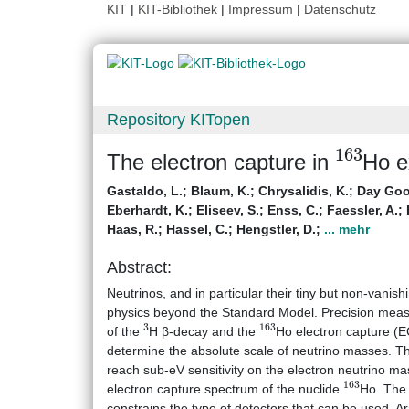
KIT
|
KIT-Bibliothek
|
Impressum
|
Datenschutz
Repository KITopen
163
The electron capture in
Ho e
Gastaldo, L.
;
Blaum, K.
;
Chrysalidis, K.
;
Day Goo
Eberhardt, K.
;
Eliseev, S.
;
Enss, C.
;
Faessler, A.
;
Haas, R.
;
Hassel, C.
;
Hengstler, D.
;
... mehr
Abstract:
Neutrinos, and in particular their tiny but non-vani
physics beyond the Standard Model. Precision measur
3
163
of the
H β-decay and the
Ho electron capture (E
determine the absolute scale of neutrino masses. Th
reach sub-eV sensitivity on the electron neutrino ma
163
electron capture spectrum of the nuclide
Ho. The 
constrains the type of detectors that can be used. A