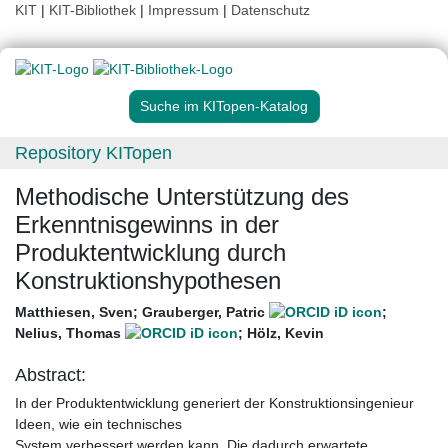
KIT
|
KIT-Bibliothek
|
Impressum
|
Datenschutz
Suche im KITopen-Katalog
Repository KITopen
Methodische Unterstützung des
Erkenntnisgewinns in der
Produktentwicklung durch
Konstruktionshypothesen
Matthiesen, Sven
;
Grauberger, Patric
;
Nelius, Thomas
;
Hölz, Kevin
Abstract:
In der Produktentwicklung generiert der Konstruktionsingenieur
Ideen, wie ein technisches
System verbessert werden kann. Die dadurch erwartete