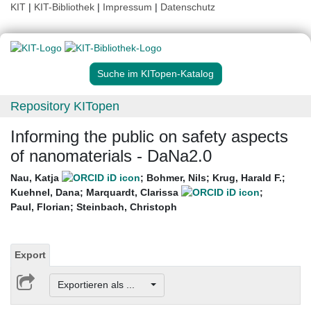
KIT
|
KIT-Bibliothek
|
Impressum
|
Datenschutz
Suche im KITopen-Katalog
Repository KITopen
Informing the public on safety aspects
of nanomaterials - DaNa2.0
Nau, Katja
;
Bohmer, Nils
;
Krug, Harald F.
;
Kuehnel, Dana
;
Marquardt, Clarissa
;
Paul, Florian
;
Steinbach, Christoph
Export
Exportieren als ...