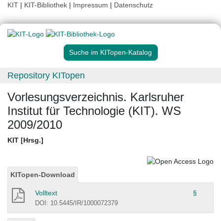
KIT
|
KIT-Bibliothek
|
Impressum
|
Datenschutz
Suche im KITopen-Katalog
Repository KITopen
Vorlesungsverzeichnis. Karlsruher
Institut für Technologie (KIT). WS
2009/2010
KIT [Hrsg.]
KITopen-Download
Volltext
§
DOI: 10.5445/IR/1000072379