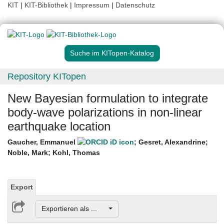
KIT
|
KIT-Bibliothek
|
Impressum
|
Datenschutz
Suche im KITopen-Katalog
Repository KITopen
New Bayesian formulation to integrate
body-wave polarizations in non-linear
earthquake location
Gaucher, Emmanuel
;
Gesret, Alexandrine
;
Noble, Mark
;
Kohl, Thomas
Export
Exportieren als ...