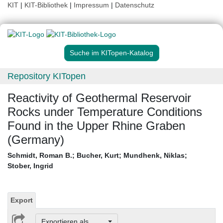
KIT
|
KIT-Bibliothek
|
Impressum
|
Datenschutz
Suche im KITopen-Katalog
Repository KITopen
Reactivity of Geothermal Reservoir
Rocks under Temperature Conditions
Found in the Upper Rhine Graben
(Germany)
Schmidt, Roman B.
;
Bucher, Kurt
;
Mundhenk, Niklas
;
Stober, Ingrid
Export
Exportieren als ...