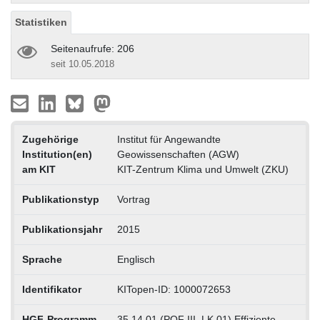
Statistiken
Seitenaufrufe: 206
seit 10.05.2018
Zugehörige
Institut für Angewandte
Institution(en)
Geowissenschaften (AGW)
am KIT
KIT-Zentrum Klima und Umwelt (ZKU)
Publikationstyp
Vortrag
Publikationsjahr
2015
Sprache
Englisch
Identifikator
KITopen-ID: 1000072653
HGF-Programm
35.14.01 (POF III, LK 01) Effiziente