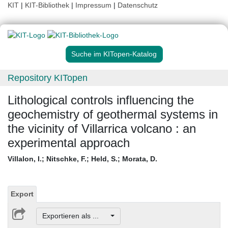
KIT
|
KIT-Bibliothek
|
Impressum
|
Datenschutz
Suche im KITopen-Katalog
Repository KITopen
Lithological controls influencing the
geochemistry of geothermal systems in
the vicinity of Villarrica volcano : an
experimental approach
Villalon, I.
;
Nitschke, F.
;
Held, S.
;
Morata, D.
Export
Exportieren als ...