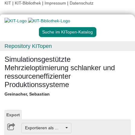
KIT
|
KIT-Bibliothek
|
Impressum
|
Datenschutz
Suche im KITopen-Katalog
Repository KITopen
Simulationsgestützte
Mehrzieloptimierung schlanker und
ressourceneffizienter
Produktionssysteme
Greinacher, Sebastian
Export
Exportieren als ...