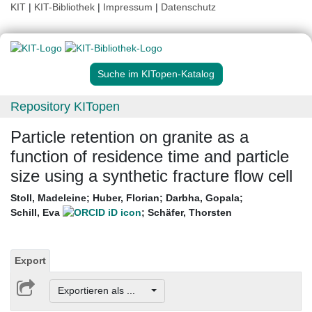
KIT
|
KIT-Bibliothek
|
Impressum
|
Datenschutz
Suche im KITopen-Katalog
Repository KITopen
Particle retention on granite as a
function of residence time and particle
size using a synthetic fracture flow cell
Stoll, Madeleine
;
Huber, Florian
;
Darbha, Gopala
;
Schill, Eva
;
Schäfer, Thorsten
Export
Exportieren als ...