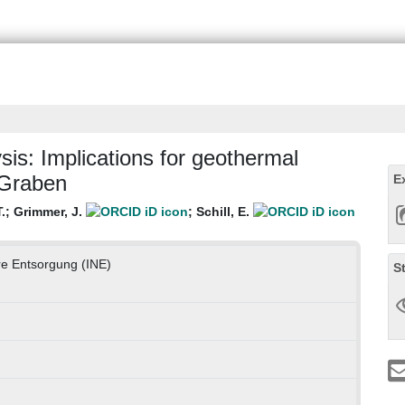
sis: Implications for geothermal
 Graben
E
.
;
Grimmer, J.
;
Schill, E.
are Entsorgung (INE)
S