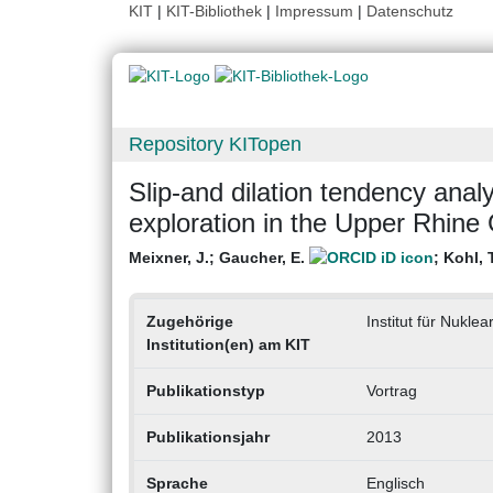
KIT
|
KIT-Bibliothek
|
Impressum
|
Datenschutz
Repository KITopen
Slip-and dilation tendency analy
exploration in the Upper Rhine
Meixner, J.
;
Gaucher, E.
;
Kohl, T
Zugehörige
Institut für Nukle
Institution(en) am KIT
Publikationstyp
Vortrag
Publikationsjahr
2013
Sprache
Englisch