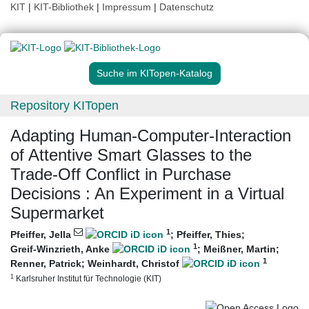
KIT
|
KIT-Bibliothek
|
Impressum
|
Datenschutz
Suche im KITopen-Katalog
Repository KITopen
Adapting Human-Computer-Interaction
of Attentive Smart Glasses to the
Trade-Off Conflict in Purchase
Decisions : An Experiment in a Virtual
Supermarket
1
Pfeiffer, Jella
;
Pfeiffer, Thies
;
1
Greif-Winzrieth, Anke
;
Meißner, Martin
;
1
Renner, Patrick
;
Weinhardt, Christof
1
Karlsruher Institut für Technologie (KIT)