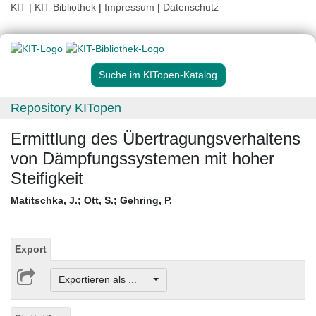
KIT
|
KIT-Bibliothek
|
Impressum
|
Datenschutz
Suche im KITopen-Katalog
Repository KITopen
Ermittlung des Übertragungsverhaltens
von Dämpfungssystemen mit hoher
Steifigkeit
Matitschka, J.
;
Ott, S.
;
Gehring, P.
Export
Exportieren als ...