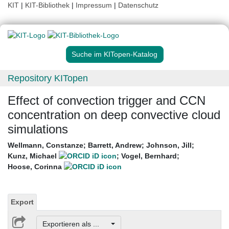
KIT
|
KIT-Bibliothek
|
Impressum
|
Datenschutz
Suche im KITopen-Katalog
Repository KITopen
Effect of convection trigger and CCN
concentration on deep convective cloud
simulations
Wellmann, Constanze
;
Barrett, Andrew
;
Johnson, Jill
;
Kunz, Michael
;
Vogel, Bernhard
;
Hoose, Corinna
Export
Exportieren als ...