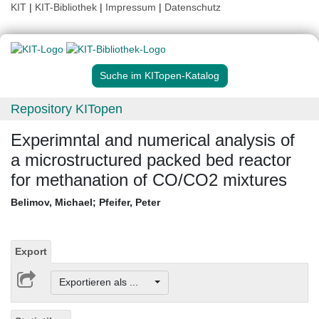
KIT
|
KIT-Bibliothek
|
Impressum
|
Datenschutz
Suche im KITopen-Katalog
Repository KITopen
Experimntal and numerical analysis of
a microstructured packed bed reactor
for methanation of CO/CO2 mixtures
Belimov, Michael
;
Pfeifer, Peter
Export
Exportieren als ...