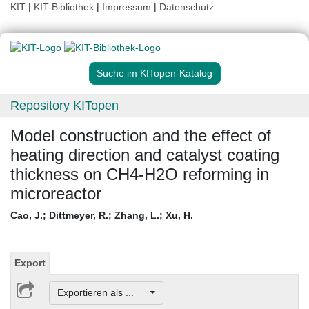
KIT
|
KIT-Bibliothek
|
Impressum
|
Datenschutz
Suche im KITopen-Katalog
Repository KITopen
Model construction and the effect of
heating direction and catalyst coating
thickness on CH4-H2O reforming in
microreactor
Cao, J.
;
Dittmeyer, R.
;
Zhang, L.
;
Xu, H.
Export
Exportieren als ...