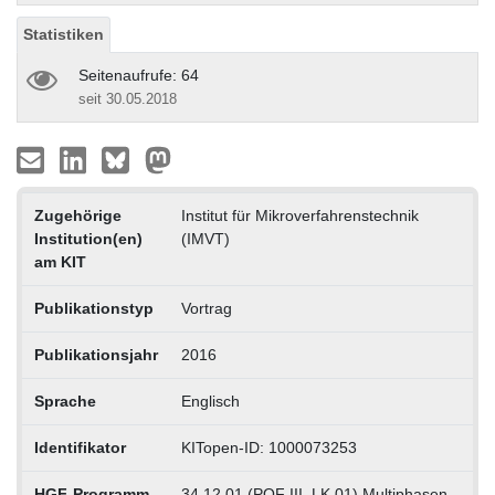
Statistiken
Seitenaufrufe: 64
seit 30.05.2018
Zugehörige
Institut für Mikroverfahrenstechnik
Institution(en)
(IMVT)
am KIT
Publikationstyp
Vortrag
Publikationsjahr
2016
Sprache
Englisch
Identifikator
KITopen-ID: 1000073253
HGF-Programm
34.12.01 (POF III, LK 01) Multiphasen