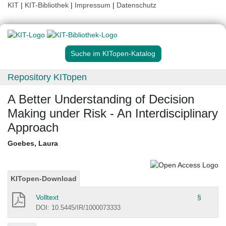
KIT
|
KIT-Bibliothek
|
Impressum
|
Datenschutz
Suche im KITopen-Katalog
Repository KITopen
A Better Understanding of Decision
Making under Risk - An Interdisciplinary
Approach
Goebes, Laura
KITopen-Download
Volltext
§
DOI: 10.5445/IR/1000073333