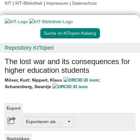
KIT
|
KIT-Bibliothek
|
Impressum
|
Datenschutz
Suche im KITopen-Katalog
Repository KITopen
The lost war and its consequences for
higher education students
Möser, Kurt
;
Nippert, Klaus
;
Scharenberg, Swantje
Export
Exportieren als ...
Statistiken