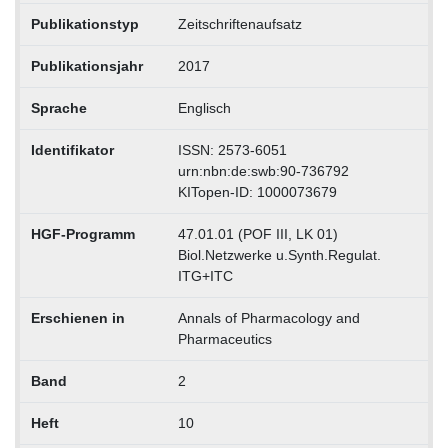
Publikationstyp
Zeitschriftenaufsatz
Publikationsjahr
2017
Sprache
Englisch
Identifikator
ISSN: 2573-6051
urn:nbn:de:swb:90-736792
KITopen-ID: 1000073679
HGF-Programm
47.01.01 (POF III, LK 01)
Biol.Netzwerke u.Synth.Regulat.
ITG+ITC
Erschienen in
Annals of Pharmacology and
Pharmaceutics
Band
2
Heft
10