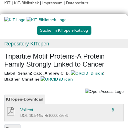
KIT
|
KIT-Bibliothek
|
Impressum
|
Datenschutz
Suche im KITopen-Katalog
Repository KITopen
Tripartite Motif Proteins-A Protein
Family Strongly Linked to Cancer
Elabd, Seham
;
Cato, Andrew C. B.
;
Blattner, Christine
KITopen-Download
Volltext
§
DOI: 10.5445/IR/1000073679