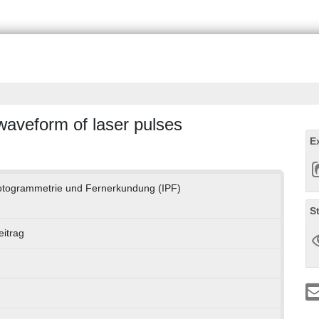
waveform of laser pulses
E
Photogrammetrie und Fernerkundung (IPF)
S
itrag