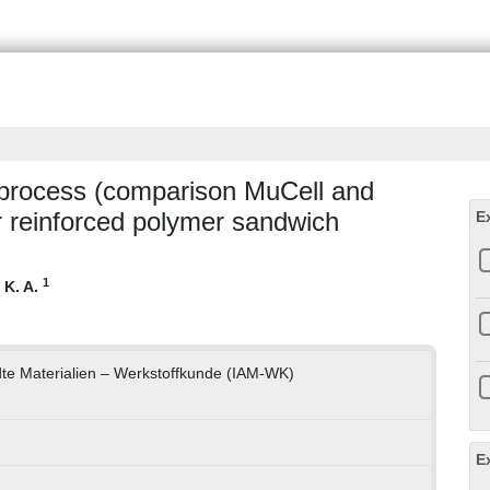
 process (comparison MuCell and
r reinforced polymer sandwich
E
1
 K. A.
dte Materialien – Werkstoffkunde (IAM-WK)
E