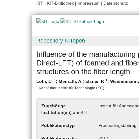
KIT
|
KIT-Bibliothek
|
Impressum
|
Datenschutz
Repository KITopen
Influence of the manufacturing
Direct-LFT) of foamed and fibe
structures on the fiber length
1
1
Lohr, C.
;
Menrath, A.
;
Elsner, P.
;
Weidenmann,
1
Karlsruher Institut für Technologie (KIT)
Zugehörige
Institut für Angewan
Institution(en) am KIT
Publikationstyp
Proceedingsbeitrag
Publikationsjahr
2017