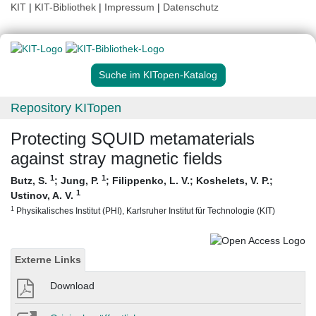
KIT
|
KIT-Bibliothek
|
Impressum
|
Datenschutz
Suche im KITopen-Katalog
Repository KITopen
Protecting SQUID metamaterials
against stray magnetic fields
1
1
Butz, S.
;
Jung, P.
;
Filippenko, L. V.
;
Koshelets, V. P.
;
1
Ustinov, A. V.
1
Physikalisches Institut (PHI), Karlsruher Institut für Technologie (KIT)
Externe Links
Download