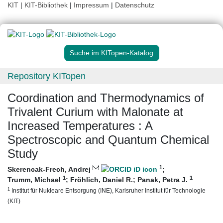
KIT
|
KIT-Bibliothek
|
Impressum
|
Datenschutz
Suche im KITopen-Katalog
Repository KITopen
Coordination and Thermodynamics of
Trivalent Curium with Malonate at
Increased Temperatures : A
Spectroscopic and Quantum Chemical
Study
1
Skerencak-Frech, Andrej
;
1
1
Trumm, Michael
;
Fröhlich, Daniel R.
;
Panak, Petra J.
1
Institut für Nukleare Entsorgung (INE), Karlsruher Institut für Technologie
(KIT)