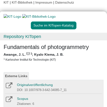
KIT
|
KIT-Bibliothek
|
Impressum
|
Datenschutz
Suche im KITopen-Katalog
Repository KITopen
Fundamentals of photogrammetry
1
Awange, J. L.
;
Kyalo Kiema, J. B.
1
Karlsruher Institut für Technologie (KIT)
Externe Links
Originalveröffentlichung
DOI: 10.1007/978-3-642-34085-7_11
Scopus
Zitationen: 6