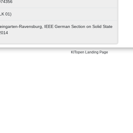
074356
LK 01)
ngarten-Ravensburg, IEEE German Section on Solid State
 2014
KITopen Landing Page