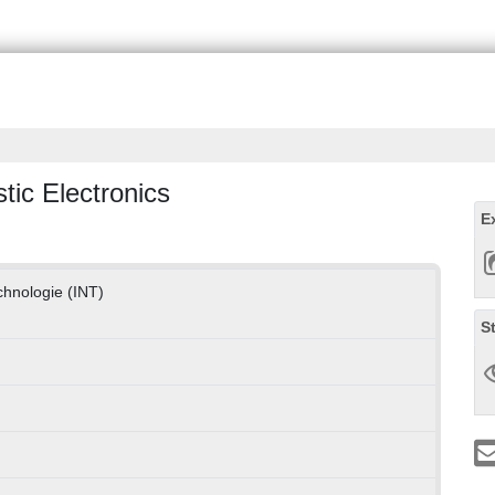
tic Electronics
E
echnologie (INT)
S