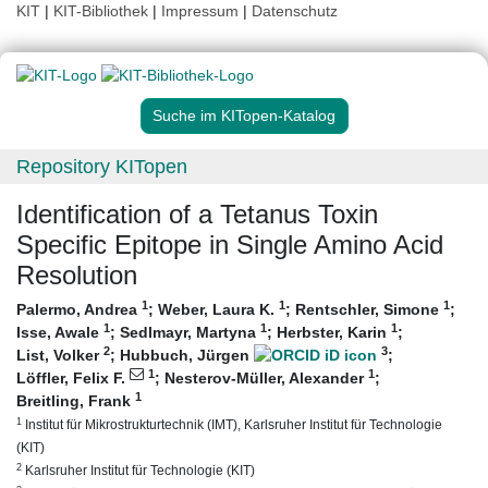
KIT
|
KIT-Bibliothek
|
Impressum
|
Datenschutz
Suche im KITopen-Katalog
Repository KITopen
Identification of a Tetanus Toxin
Specific Epitope in Single Amino Acid
Resolution
1
1
1
Palermo, Andrea
;
Weber, Laura K.
;
Rentschler, Simone
;
1
1
1
Isse, Awale
;
Sedlmayr, Martyna
;
Herbster, Karin
;
2
3
List, Volker
;
Hubbuch, Jürgen
;
1
1
Löffler, Felix F.
;
Nesterov-Müller, Alexander
;
1
Breitling, Frank
1
Institut für Mikrostrukturtechnik (IMT), Karlsruher Institut für Technologie
(KIT)
2
Karlsruher Institut für Technologie (KIT)