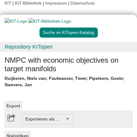
KIT
|
KIT-Bibliothek
|
Impressum
|
Datenschutz
Suche im KITopen-Katalog
Repository KITopen
NMPC with economic objectives on
target manifolds
Duijkeren, Niels van
;
Faulwasser, Timm
;
Pipeleers, Goele
;
Swevers, Jan
Export
Exportieren als ...
Statistiken