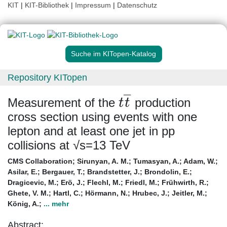
KIT
|
KIT-Bibliothek
|
Impressum
|
Datenschutz
Suche im KITopen-Katalog
Repository KITopen
t
t
―
Measurement of the
production
cross section using events with one
lepton and at least one jet in pp
collisions at √s=13 TeV
CMS Collaboration
;
Sirunyan, A. M.
;
Tumasyan, A.
;
Adam, W.
;
Asilar, E.
;
Bergauer, T.
;
Brandstetter, J.
;
Brondolin, E.
;
Dragicevic, M.
;
Erö, J.
;
Flechl, M.
;
Friedl, M.
;
Frühwirth, R.
;
Ghete, V. M.
;
Hartl, C.
;
Hörmann, N.
;
Hrubec, J.
;
Jeitler, M.
;
König, A.
;
... mehr
Abstract: