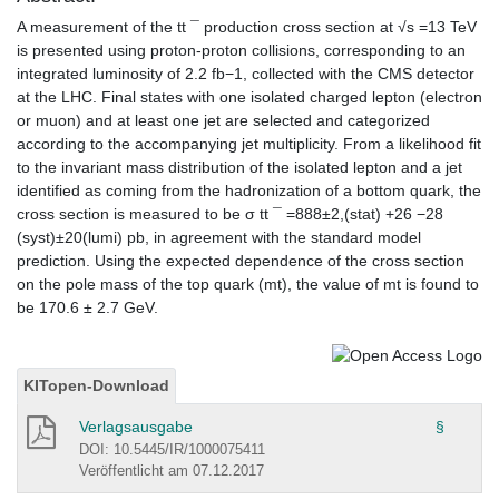
A measurement of the tt ¯ production cross section at √s =13 TeV
is presented using proton-proton collisions, corresponding to an
integrated luminosity of 2.2 fb−1, collected with the CMS detector
at the LHC. Final states with one isolated charged lepton (electron
or muon) and at least one jet are selected and categorized
according to the accompanying jet multiplicity. From a likelihood fit
to the invariant mass distribution of the isolated lepton and a jet
identified as coming from the hadronization of a bottom quark, the
cross section is measured to be σ tt ¯ =888±2,(stat) +26 −28
(syst)±20(lumi) pb, in agreement with the standard model
prediction. Using the expected dependence of the cross section
on the pole mass of the top quark (mt), the value of mt is found to
be 170.6 ± 2.7 GeV.
KITopen-Download
Verlagsausgabe
§
DOI: 10.5445/IR/1000075411
Veröffentlicht am 07.12.2017