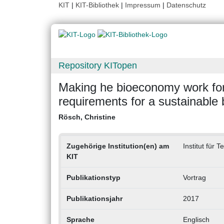
KIT
|
KIT-Bibliothek
|
Impressum
|
Datenschutz
Repository KITopen
Making he bioeconomy work for
requirements for a sustainabl
Rösch, Christine
Zugehörige Institution(en) am
Institut für
KIT
Publikationstyp
Vortrag
Publikationsjahr
2017
Sprache
Englisch