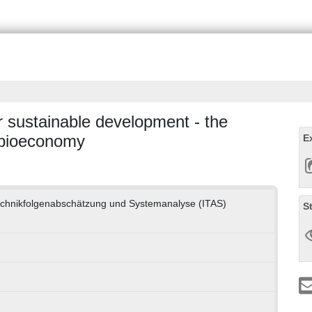
 sustainable development - the
e bioeconomy
E
 Technikfolgenabschätzung und Systemanalyse (ITAS)
S