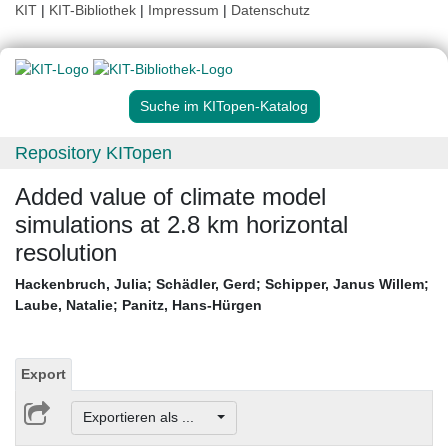
KIT
|
KIT-Bibliothek
|
Impressum
|
Datenschutz
Suche im KITopen-Katalog
Repository KITopen
Added value of climate model
simulations at 2.8 km horizontal
resolution
Hackenbruch, Julia
;
Schädler, Gerd
;
Schipper, Janus Willem
;
Laube, Natalie
;
Panitz, Hans-Hürgen
Export
Exportieren als ...