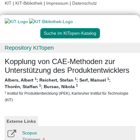
KIT
|
KIT-Bibliothek
|
Impressum
|
Datenschutz
Suche im KITopen-Katalog
Repository KITopen
Kopplung von CAE-Methoden zur
Unterstützung des Produktentwicklers
1
1
1
Albers, Albert
;
Reichert, Stefan
;
Serf, Manuel
;
1
1
Thorén, Staffan
;
Bursac, Nikola
1
Institut für Produktentwicklung (IPEK), Karlsruher Institut für Technologie
(KIT)
Externe Links
Scopus
Zitationen: 4