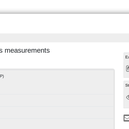
ass measurements
E
KP)
S