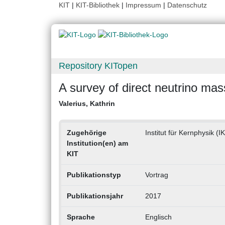
KIT
|
KIT-Bibliothek
|
Impressum
|
Datenschutz
Repository KITopen
A survey of direct neutrino m
Valerius, Kathrin
Zugehörige
Institut für Kernphysik (I
Institution(en) am
KIT
Publikationstyp
Vortrag
Publikationsjahr
2017
Sprache
Englisch