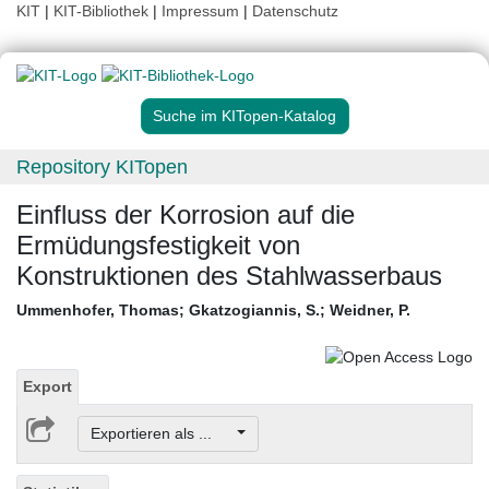
KIT
|
KIT-Bibliothek
|
Impressum
|
Datenschutz
Suche im KITopen-Katalog
Repository KITopen
Einfluss der Korrosion auf die
Ermüdungsfestigkeit von
Konstruktionen des Stahlwasserbaus
Ummenhofer, Thomas
;
Gkatzogiannis, S.
;
Weidner, P.
Export
Exportieren als ...