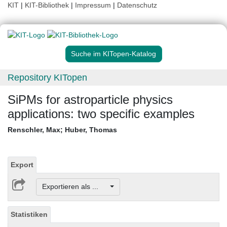
KIT
|
KIT-Bibliothek
|
Impressum
|
Datenschutz
Suche im KITopen-Katalog
Repository KITopen
SiPMs for astroparticle physics
applications: two specific examples
Renschler, Max
;
Huber, Thomas
Export
Exportieren als ...
Statistiken