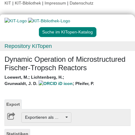
KIT
|
KIT-Bibliothek
|
Impressum
|
Datenschutz
Suche im KITopen-Katalog
Repository KITopen
Dynamic Operation of Microstructured
Fischer-Tropsch Reactors
Loewert, M.
;
Lichtenberg, H.
;
Grunwaldt, J. D.
;
Pfeifer, P.
Export
Exportieren als ...
Statistiken