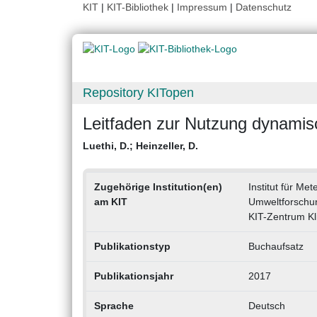
KIT
|
KIT-Bibliothek
|
Impressum
|
Datenschutz
Repository KITopen
Leitfaden zur Nutzung dynamis
Luethi, D.
;
Heinzeller, D.
Zugehörige Institution(en)
Institut für M
am KIT
Umweltforschu
KIT-Zentrum K
Publikationstyp
Buchaufsatz
Publikationsjahr
2017
Sprache
Deutsch