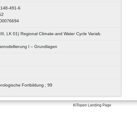
8148-491-6
52
000076694
II, LK 01) Regional Climate-and Water Cycle Variab.
amodellierung I – Grundlagen
rologische Fortbildung ; 99
KITopen Landing Page