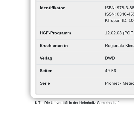
Identifikator
ISBN: 978-3-8
ISSN: 0340-45
KITopen-ID: 1
HGF-Programm
12.02.03 (POF I
Erschienen in
Regionale Klim
Verlag
DWD
Seiten
49-56
Serie
Promet - Meteo
KIT – Die Universität in der Helmholtz-Gemeinschaft