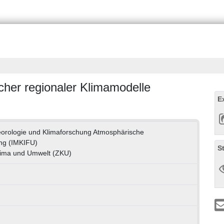
cher regionaler Klimamodelle
E
eteorologie und Klimaforschung Atmosphärische
ng (IMKIFU)
S
lima und Umwelt (ZKU)