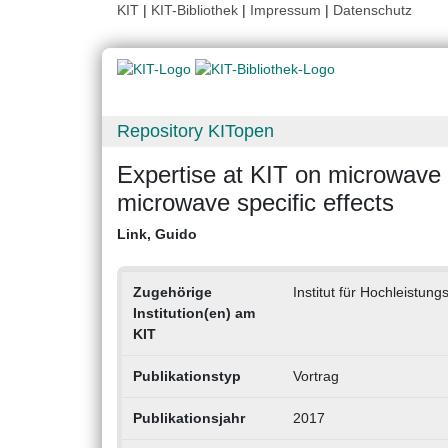
KIT
|
KIT-Bibliothek
|
Impressum
|
Datenschutz
Repository KITopen
Expertise at KIT on microwave 
microwave specific effects
Link, Guido
Zugehörige
Institut für Hochleistun
Institution(en) am
KIT
Publikationstyp
Vortrag
Publikationsjahr
2017