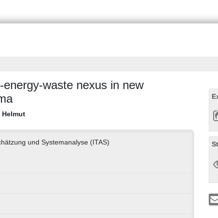
r-energy-waste nexus in new
uma
E
 Helmut
bschätzung und Systemanalyse (ITAS)
S