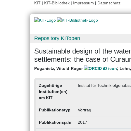
KIT
|
KIT-Bibliothek
|
Impressum
|
Datenschutz
Repository KITopen
Sustainable design of the wate
settlements: the case of Cura
Poganietz, Witold-Roger
;
Lehn,
Zugehörige
Institut für Technikfolgena
Institution(en)
am KIT
Publikationstyp
Vortrag
Publikationsjahr
2017