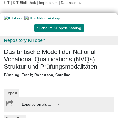
KIT
|
KIT-Bibliothek
|
Impressum
|
Datenschutz
Suche im KITopen-Katalog
Repository KITopen
Das britische Modell der National
Vocational Qualifications (NVQs) –
Struktur und Prüfungsmodalitäten
Bünning, Frank
;
Robertson, Caroline
Export
Exportieren als ...