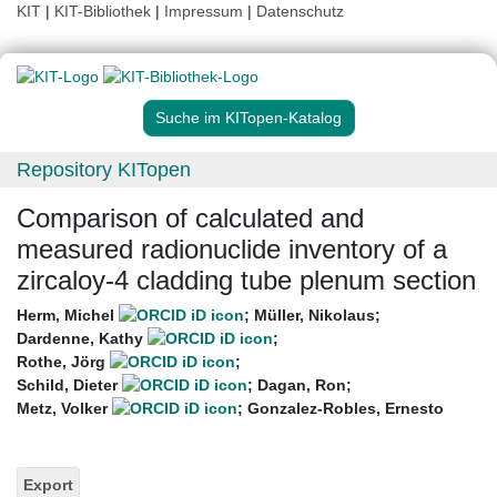
KIT
|
KIT-Bibliothek
|
Impressum
|
Datenschutz
Suche im KITopen-Katalog
Repository KITopen
Comparison of calculated and
measured radionuclide inventory of a
zircaloy-4 cladding tube plenum section
Herm, Michel
;
Müller, Nikolaus
;
Dardenne, Kathy
;
Rothe, Jörg
;
Schild, Dieter
;
Dagan, Ron
;
Metz, Volker
;
Gonzalez-Robles, Ernesto
Export