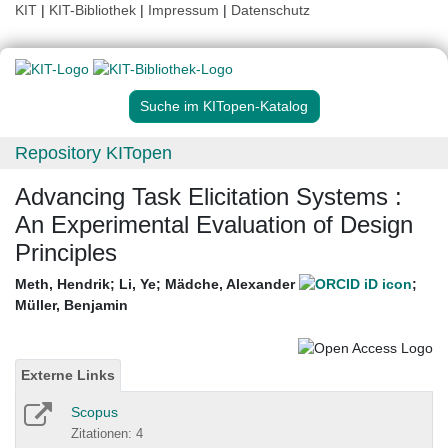
KIT
|
KIT-Bibliothek
|
Impressum
|
Datenschutz
Suche im KITopen-Katalog
Repository KITopen
Advancing Task Elicitation Systems :
An Experimental Evaluation of Design
Principles
Meth, Hendrik
;
Li, Ye
;
Mädche, Alexander
;
Müller, Benjamin
Externe Links
Scopus
Zitationen: 4